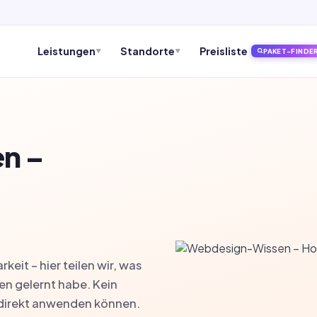
Leistungen
Standorte
Preisliste
PAKET-FINDE
▼
▼
n –
eit – hier teilen wir, was
en gelernt habe. Kein
 direkt anwenden können.