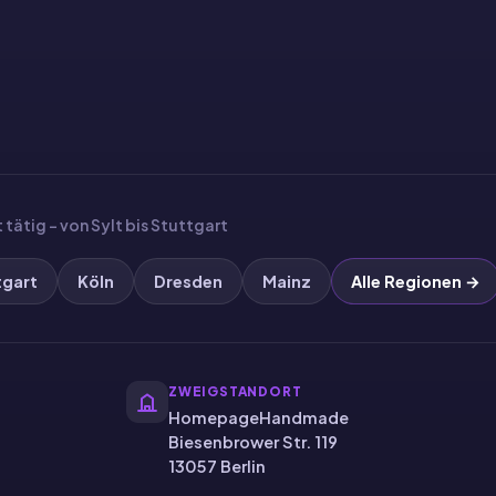
tätig – von Sylt bis Stuttgart
tgart
Köln
Dresden
Mainz
Alle Regionen →
ZWEIGSTANDORT
HomepageHandmade
Biesenbrower Str. 119
13057 Berlin