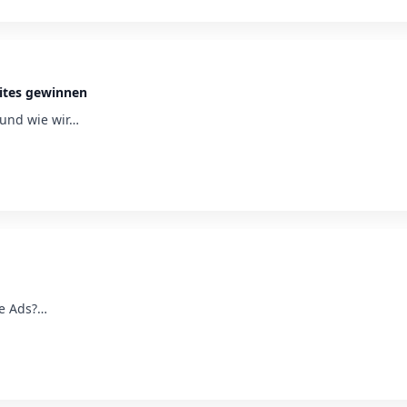
ites gewinnen
 und wie wir…
le Ads?…