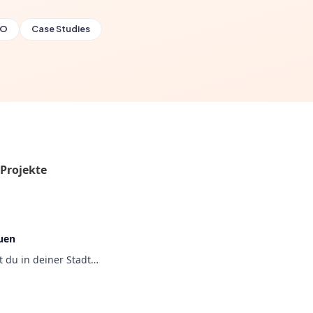
EO
Case Studies
Projekte
auen
st du in deiner Stadt…