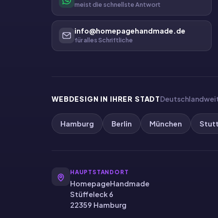
meist die schnellste Antwort
info@homepagehandmade.de
für alles Schriftliche
WEBDESIGN IN IHRER STADT
Deutschlandweit 
Hamburg
Berlin
München
Stut
HAUPTSTANDORT
HomepageHandmade
Stüffeleck 6
22359 Hamburg