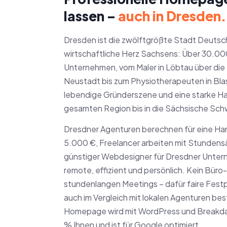
lassen –
auch in Dresden.
Dresden ist die zwölftgrößte Stadt Deutsc
wirtschaftliche Herz Sachsens: Über 30.000
Unternehmen, vom Maler in Löbtau über die H
Neustadt bis zum Physiotherapeuten in Bla
lebendige Gründerszene und eine starke Ha
gesamten Region bis in die Sächsische Sch
Dresdner Agenturen berechnen für eine H
5.000 €, Freelancer arbeiten mit Stundens
günstiger Webdesigner für Dresdner Unter
remote, effizient und persönlich. Kein Bür
stundenlangen Meetings – dafür faire Festp
auch im Vergleich mit lokalen Agenturen bes
Homepage wird mit WordPress und Breakda
% Ihnen und ist für Google optimiert.