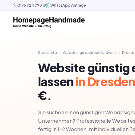
0176 724 793 19
WhatsApp Anfrage
Startseite
›
Webdesign deutschlandweit
›
Dresd
Website günstig e
lassen
in Dresde
€.
Sie suchen einen günstigen Webdesigner
Unternehmen? Professionelle Websites 
fertig in 1–2 Wochen, mit individuellen