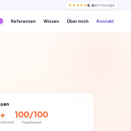
5.0
auf Google
★★★★★
Referenzen
Wissen
Über mich
Kontakt
R
hsen
0+
100/100
undesweit
PageSpeed