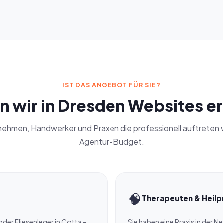
IST DAS ANGEBOT FÜR SIE?
n wir in Dresden Websites er
nehmen, Handwerker und Praxen die professionell auftreten 
Agentur-Budget.
🧠
Therapeuten & Heilp
 oder Fliesenleger in Cotta –
Sie haben eine Praxis in der N