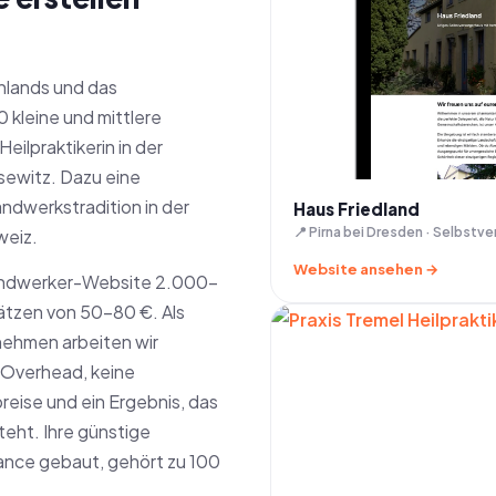
hlands und das
 kleine und mittlere
eilpraktikerin in der
sewitz. Dazu eine
ndwerkstradition in der
Haus Friedland
📍 Pirna bei Dresden · Selbstv
weiz.
Website ansehen →
andwerker-Website 2.000–
ätzen von 50–80 €. Als
nehmen arbeiten wir
o-Overhead, keine
reise und ein Ergebnis, das
teht. Ihre günstige
nce gebaut, gehört zu 100