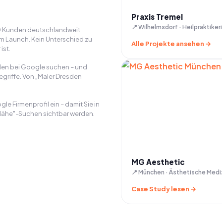
Praxis Tremel
📍 Wilhelmsdorf · Heilpraktiker
50 Kunden deutschlandweit
um Launch. Kein Unterschied zu
Alle Projekte ansehen →
ist.
den bei Google suchen – und
egriffe. Von „Maler Dresden
le Firmenprofil ein – damit Sie in
 Nähe"-Suchen sichtbar werden.
MG Aesthetic
📍 München · Ästhetische Medi
Case Study lesen →