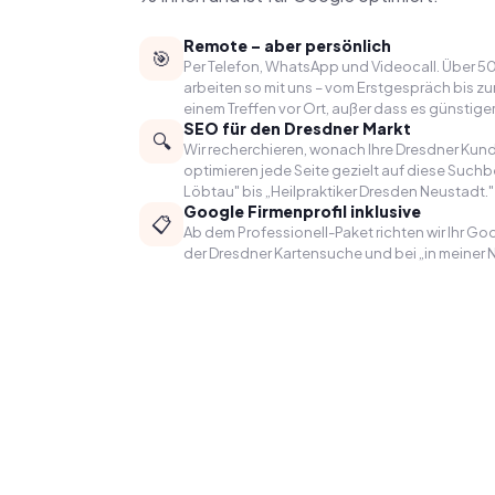
Remote – aber persönlich
🎯
Per Telefon, WhatsApp und Videocall. Über 
arbeiten so mit uns – vom Erstgespräch bis z
einem Treffen vor Ort, außer dass es günstiger 
SEO für den Dresdner Markt
🔍
Wir recherchieren, wonach Ihre Dresdner Kun
optimieren jede Seite gezielt auf diese Suchb
Löbtau" bis „Heilpraktiker Dresden Neustadt."
Google Firmenprofil inklusive
📋
Ab dem Professionell-Paket richten wir Ihr Goog
der Dresdner Kartensuche und bei „in meiner