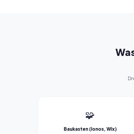
Was
Dr
🧩
Baukasten (Ionos, Wix)