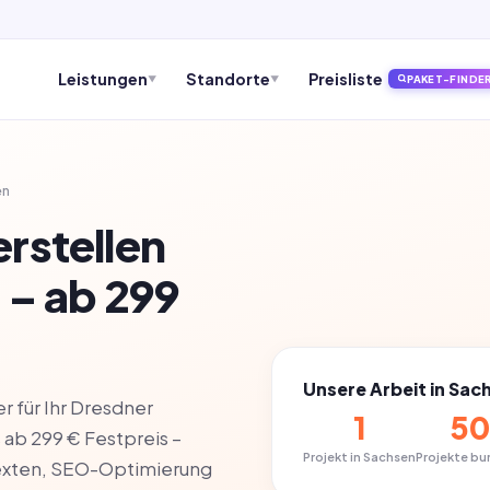
Leistungen
Standorte
Preisliste
PAKET-FINDE
▼
▼
en
rstellen
n
– ab 299
Unsere Arbeit in Sac
 für Ihr Dresdner
1
5
ab 299 € Festpreis –
Projekt in Sachsen
Projekte b
 Texten, SEO-Optimierung