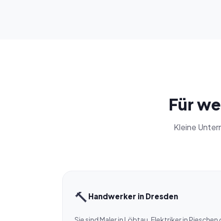
Für we
Kleine Unter
🔨
Handwerker in Dresden
Sie sind Maler in Löbtau, Elektriker in Pieschen