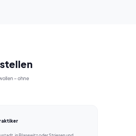
stellen
wollen – ohne
raktiker
eustadt, in Blasewitz oder Striesen und