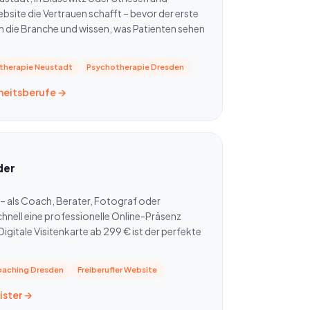
site die Vertrauen schafft – bevor der erste
n die Branche und wissen, was Patienten sehen
therapie Neustadt
Psychotherapie Dresden
dheitsberufe →
der
 – als Coach, Berater, Fotograf oder
chnell eine professionelle Online-Präsenz
gitale Visitenkarte ab 299 € ist der perfekte
aching Dresden
Freiberufler Website
ister →