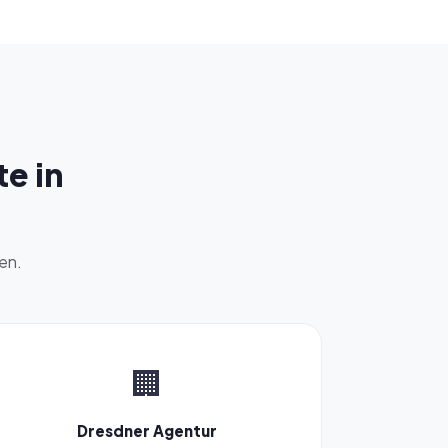
e in
en.
🏢
Dresdner Agentur