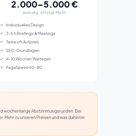
2.000–5.000 €
einmalig · oft zzgl. MwSt.
Individuelles Design
3–5 h Briefings & Meetings
Texte oft Aufpreis
SEO-Grundlagen
4–10 Wochen Wartezeit
PageSpeed 60–80
dt und wochenlange Abstimmungsrunden. Bei
er. Mehr zu unseren Preisen und was dahinter