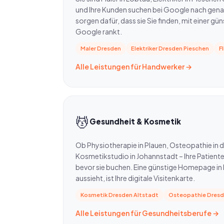
und Ihre Kunden suchen bei Google nach gena
sorgen dafür, dass sie Sie finden, mit einer gü
Google rankt.
Maler Dresden
Elektriker Dresden Pieschen
F
Alle Leistungen für Handwerker →
💆
Gesundheit & Kosmetik
Ob Physiotherapie in Plauen, Osteopathie in d
Kosmetikstudio in Johannstadt – Ihre Patien
bevor sie buchen. Eine günstige Homepage in 
aussieht, ist Ihre digitale Visitenkarte.
Kosmetik Dresden Altstadt
Osteopathie Dres
Alle Leistungen für Gesundheitsberufe →