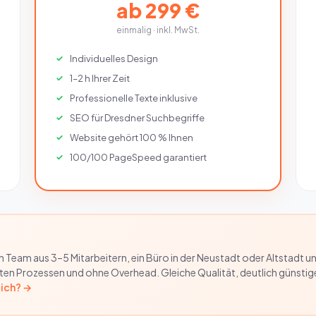
ab 299 €
einmalig · inkl. MwSt.
Individuelles Design
1–2 h Ihrer Zeit
Professionelle Texte inklusive
SEO für Dresdner Suchbegriffe
Website gehört 100 % Ihnen
100/100 PageSpeed garantiert
ein Team aus 3–5 Mitarbeitern, ein Büro in der Neustadt oder Altsta
enten Prozessen und ohne Overhead. Gleiche Qualität, deutlich günstig
lich? →