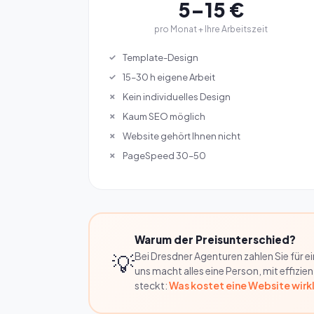
5–15 €
pro Monat + Ihre Arbeitszeit
Template-Design
15–30 h eigene Arbeit
Kein individuelles Design
Kaum SEO möglich
Website gehört Ihnen nicht
PageSpeed 30–50
Warum der Preisunterschied?
💡
Bei Dresdner Agenturen zahlen Sie für 
uns macht alles eine Person, mit effizi
steckt:
Was kostet eine Website wirk