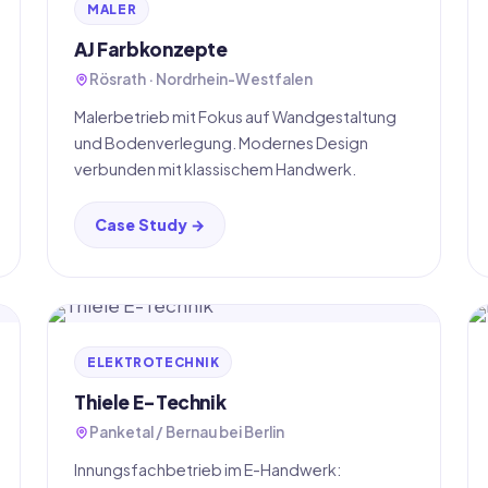
MALER
AJ Farbkonzepte
Rösrath · Nordrhein-Westfalen
Malerbetrieb mit Fokus auf Wandgestaltung
und Bodenverlegung. Modernes Design
verbunden mit klassischem Handwerk.
Case Study →
ELEKTROTECHNIK
Thiele E-Technik
Panketal / Bernau bei Berlin
Innungsfachbetrieb im E-Handwerk: