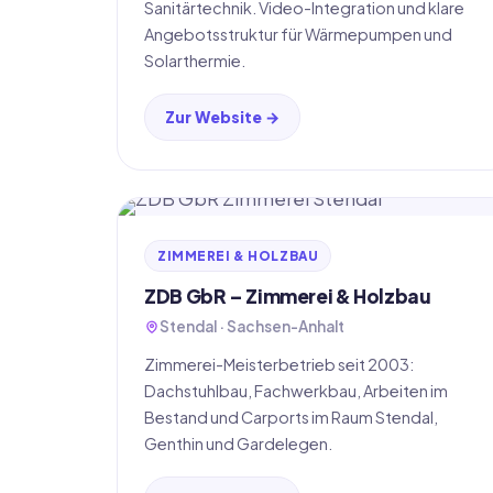
Sanitärtechnik. Video-Integration und klare
Angebotsstruktur für Wärmepumpen und
Solarthermie.
Zur Website →
ZIMMEREI & HOLZBAU
ZDB GbR – Zimmerei & Holzbau
Stendal · Sachsen-Anhalt
Zimmerei-Meisterbetrieb seit 2003:
Dachstuhlbau, Fachwerkbau, Arbeiten im
Bestand und Carports im Raum Stendal,
Genthin und Gardelegen.