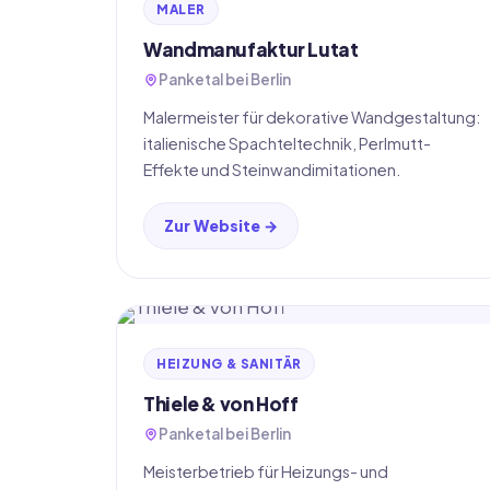
MALER
Wandmanufaktur Lutat
Panketal bei Berlin
Malermeister für dekorative Wandgestaltung:
italienische Spachteltechnik, Perlmutt-
Effekte und Steinwandimitationen.
Zur Website →
HEIZUNG & SANITÄR
Thiele & von Hoff
Panketal bei Berlin
Meisterbetrieb für Heizungs- und