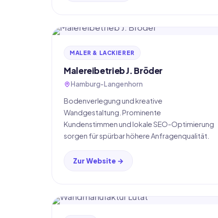
MALER & LACKIERER
Malereibetrieb J. Bröder
Hamburg-Langenhorn
Bodenverlegung und kreative
Wandgestaltung. Prominente
Kundenstimmen und lokale SEO-Optimierung
sorgen für spürbar höhere Anfragenqualität.
Zur Website →