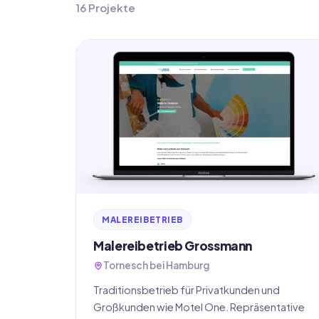
16 Projekte
MALEREIBETRIEB
Malereibetrieb Grossmann
Tornesch bei Hamburg
Traditionsbetrieb für Privatkunden und
Großkunden wie Motel One. Repräsentative