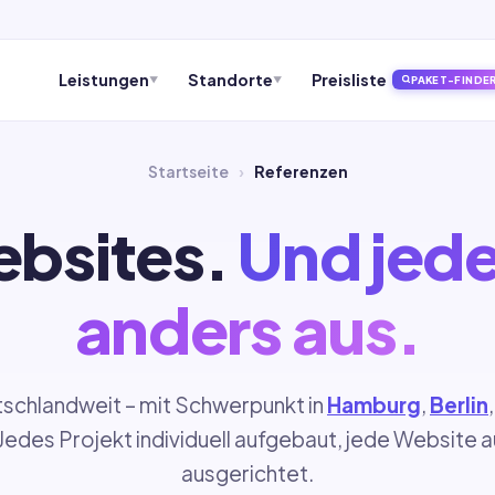
Leistungen
Standorte
Preisliste
PAKET-FINDE
▼
▼
Startseite
›
Referenzen
ebsites.
Und jede
anders aus.
schlandweit – mit Schwerpunkt in
Hamburg
,
Berlin
 Jedes Projekt individuell aufgebaut, jede Website 
ausgerichtet.