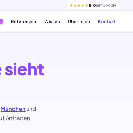
5.0
auf Google
★★★★★
Referenzen
Wissen
Über mich
Kontakt
R
 sieht
,
München
und
auf Anfragen