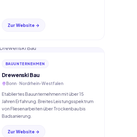
Zur Website →
BAUUNTERNEHMEN
Drewenski Bau
Bonn · Nordrhein-Westfalen
Etabliertes Bauunternehmen mit über 15
Jahren Erfahrung. Breites Leistungsspektrum
von Fliesenarbeiten über Trockenbau bis
Badsanierung.
Zur Website →