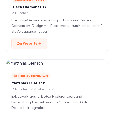
Black Diamant UG
📍 München
Premium-Gebäudereinigung für Büros und Praxen.
Conversion-Design mit „Probemonat zum Kennenlernen"
als Vertrauenseinstieg.
Zur Website →
ÄSTHETISCHE MEDIZIN
Matthias Gierisch
📍 München · Viktualienmarkt
Exklusive Praxis für Botox, Hyaluronsäure und
Fadenlifting. Luxus-Design in Anthrazit und Gold mit
Doctolib-Integration.