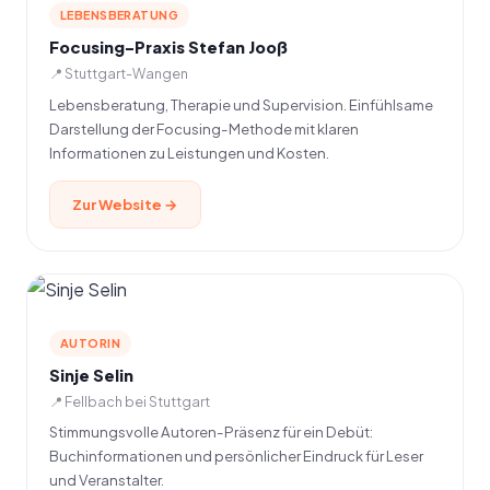
LEBENSBERATUNG
Focusing-Praxis Stefan Jooß
📍 Stuttgart-Wangen
Lebensberatung, Therapie und Supervision. Einfühlsame
Darstellung der Focusing-Methode mit klaren
Informationen zu Leistungen und Kosten.
Zur Website →
AUTORIN
Sinje Selin
📍 Fellbach bei Stuttgart
Stimmungsvolle Autoren-Präsenz für ein Debüt:
Buchinformationen und persönlicher Eindruck für Leser
und Veranstalter.