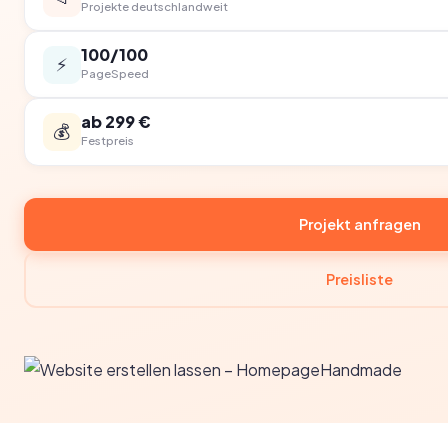
Projekte deutschlandweit
100/100
⚡
PageSpeed
ab 299 €
💰
Festpreis
Projekt anfragen
Preisliste