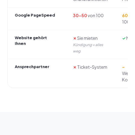
Google PageSpeed
30–50
von 100
60–8
100
Website gehört
✗
Sie mieten
✓
Meis
Ihnen
Kündigung = alles
weg
Ansprechpartner
✗
Ticket-System
~
Wechs
Konta