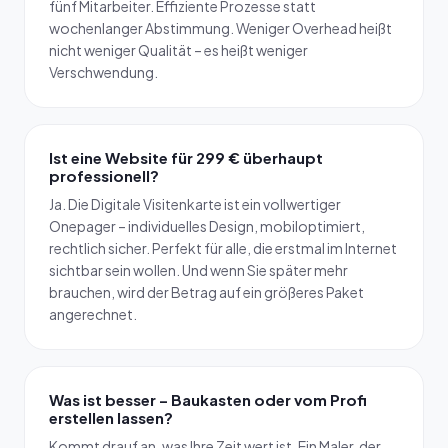
fünf Mitarbeiter. Effiziente Prozesse statt
wochenlanger Abstimmung. Weniger Overhead heißt
nicht weniger Qualität – es heißt weniger
Verschwendung.
Ist eine Website für 299 € überhaupt
professionell?
Ja. Die Digitale Visitenkarte ist ein vollwertiger
Onepager – individuelles Design, mobiloptimiert,
rechtlich sicher. Perfekt für alle, die erstmal im Internet
sichtbar sein wollen. Und wenn Sie später mehr
brauchen, wird der Betrag auf ein größeres Paket
angerechnet.
Was ist besser – Baukasten oder vom Profi
erstellen lassen?
Kommt drauf an, was Ihre Zeit wert ist. Ein Maler, der