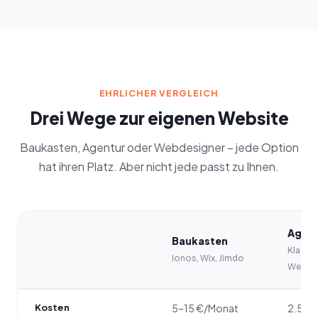
EHRLICHER VERGLEICH
Drei Wege zur eigenen Website
Baukasten, Agentur oder Webdesigner – jede Option
hat ihren Platz. Aber nicht jede passt zu Ihnen.
Agent
Baukasten
Klassi
Ionos, Wix, Jimdo
Webde
Kosten
5–15 €/Monat
2.500