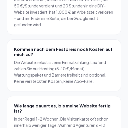
50 €/Stunde verdient und 20 Stunden in eine DIY-
Website investiert, hat 1.000 € an Arbeitszeit verloren
– und am Ende eine Seite, die bei Google nicht
gefunden wird.
Kommen nach dem Festpreis noch Kosten auf
mich zu?
Die Website selbst ist eine Einmalzahlung. Laufend
zahlen Sie nur Hosting (5–10 €/Monat).
Wartungspaket und Barrierefreiheit sind optional.
Keine versteckten Kosten, keine Abo-Falle.
Wie lange dauert es, bis meine Website fertig
ist?
In der Regel 1–2 Wochen. Die Visitenkarte oft schon
innerhalb weniger Tage. Während Agenturen 6–12