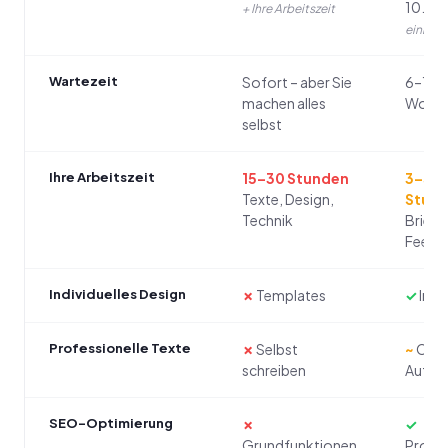
10.00
+ Ihre Arbeitszeit
einmali
Wartezeit
Sofort – aber Sie
6–12
machen alles
Woch
selbst
Ihre Arbeitszeit
15–30 Stunden
3–5
Texte, Design,
Stun
Technik
Briefi
Feedb
Individuelles Design
✗
Templates
✓
Indiv
Professionelle Texte
✗
Selbst
~
Oft
schreiben
Aufpre
SEO-Optimierung
✗
✓
Grundfunktionen
Profes