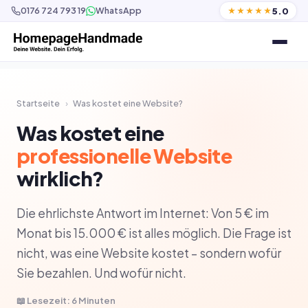
5.0
0176 724 793 19
WhatsApp
★★★★★
Startseite
›
Was kostet eine Website?
Was kostet eine
professionelle Website
wirklich?
Die ehrlichste Antwort im Internet: Von 5 € im
Monat bis 15.000 € ist alles möglich. Die Frage ist
nicht, was eine Website kostet – sondern wofür
Sie bezahlen. Und wofür nicht.
📖 Lesezeit: 6 Minuten