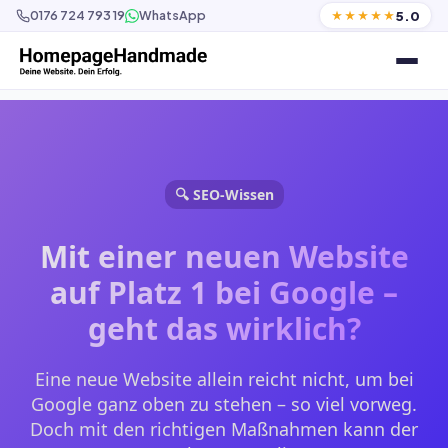
5.0
0176 724 793 19
WhatsApp
★★★★★
🔍 SEO-Wissen
Mit einer neuen Website
auf Platz 1 bei Google –
geht das wirklich?
Eine neue Website allein reicht nicht, um bei
Google ganz oben zu stehen – so viel vorweg.
Doch mit den richtigen Maßnahmen kann der