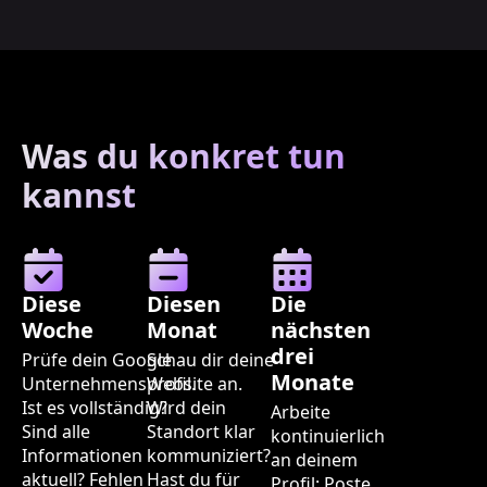
Was du konkret tun
kannst
Diese
Diesen
Die
Woche
Monat
nächsten
drei
Prüfe dein Google
Schau dir deine
Monate
Unternehmensprofil.
Website an.
Ist es vollständig?
Wird dein
Arbeite
Sind alle
Standort klar
kontinuierlich
Informationen
kommuniziert?
an deinem
aktuell? Fehlen
Hast du für
Profil: Poste