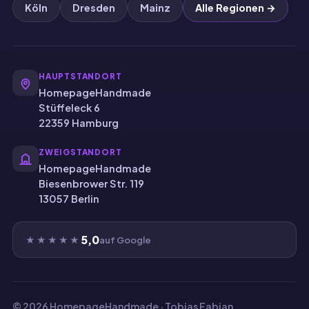
Köln
Dresden
Mainz
Alle Regionen →
HAUPTSTANDORT
HomepageHandmade
Stüffeleck 6
22359 Hamburg
ZWEIGSTANDORT
HomepageHandmade
Biesenbrower Str. 119
13057 Berlin
5,0
★★★★★
auf Google
© 2026 HomepageHandmade · Tobias Fabian